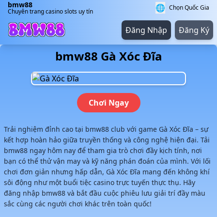
bmw88
🌐
Chọn Quốc Gia
Chuyên trang casino slots uy tín
Đăng Nhập
Đăng Ký
bmw88 Gà Xóc Đĩa
Chơi Ngay
Trải nghiệm đỉnh cao tại bmw88 club với game Gà Xóc Đĩa – sự
kết hợp hoàn hảo giữa truyền thống và công nghệ hiện đại. Tải
bmw88 ngay hôm nay để tham gia trò chơi đầy kịch tính, nơi
bạn có thể thử vận may và kỹ năng phán đoán của mình. Với lối
chơi đơn giản nhưng hấp dẫn, Gà Xóc Đĩa mang đến không khí
sôi động như một buổi tiệc casino trực tuyến thực thụ. Hãy
đăng nhập bmw88 và bắt đầu cuộc phiêu lưu giải trí đầy màu
sắc cùng các người chơi khác trên toàn quốc!