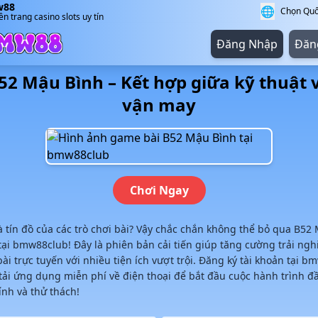
w88
🌐
Chọn Quố
n trang casino slots uy tín
Đăng Nhập
Đăn
52 Mậu Bình – Kết hợp giữa kỹ thuật 
vận may
Chơi Ngay
à tín đồ của các trò chơi bài? Vậy chắc chắn không thể bỏ qua B52
tại bmw88club! Đây là phiên bản cải tiến giúp tăng cường trải ng
bài trực tuyến với nhiều tiện ích vượt trội. Đăng ký tài khoản tại b
tải ứng dụng miễn phí về điện thoại để bắt đầu cuộc hành trình đ
tính và thử thách!