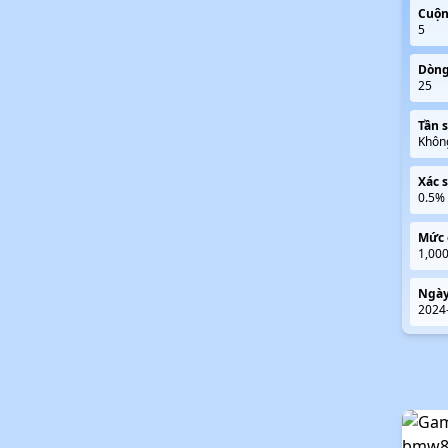
Cuộn
5
Dòng
25
Tần 
Khôn
Xác 
0.5%
Mức c
1,000
Ngày
2024